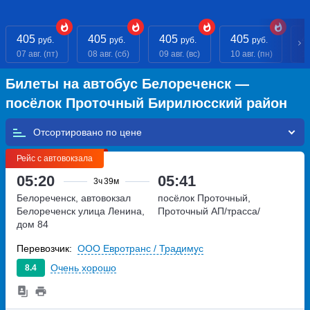
405
405
405
405
4
руб.
руб.
руб.
руб.
07 авг. (пт)
08 авг. (сб)
09 авг. (вс)
10 авг. (пн)
11
Билеты на автобус Белореченск —
посёлок Проточный Бирилюсский район
Отсортировано по
Рейс с автовокзала
05:20
05:41
3ч
39м
Белореченск, автовокзал
посёлок Проточный,
Белореченск
улица Ленина,
Проточный АП/трасса/
дом 84
Перевозчик:
ООО Евротранс / Традимус
Очень хорошо
8.4