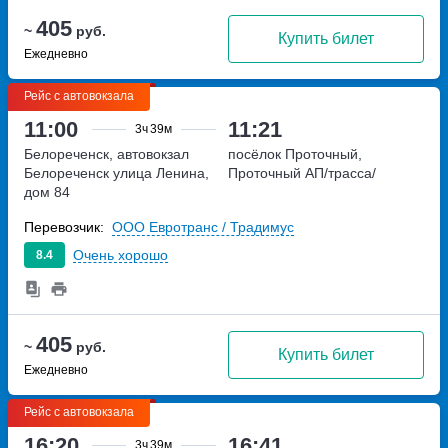
405
~
руб.
Купить билет
Ежедневно
Рейс с автовокзала
11:00
11:21
3ч
39м
Белореченск, автовокзал
посёлок Проточный,
Белореченск
улица Ленина,
Проточный АП/трасса/
дом 84
Перевозчик:
ООО Евротранс / Традимус
Очень хорошо
8.4
405
~
руб.
Купить билет
Ежедневно
Рейс с автовокзала
16:20
16:41
3ч
39м