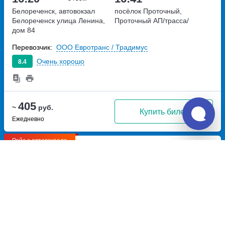
Белореченск, автовокзал
посёлок Проточный,
Белореченск
улица Ленина,
Проточный АП/трасса/
дом 84
Перевозчик:
ООО Евротранс / Традимус
Очень хорошо
8.4
405
~
руб.
Купить билет
Ежедневно
Рейс с автовокзала
18:30
18:51
3ч
39м
Белореченск, автовокзал
посёлок Проточный,
Белореченск
улица Ленина,
Проточный АП/трасса/
дом 84
Перевозчик:
ООО Евротранс / Традимус
Очень хорошо
8.4