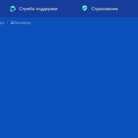
Служба поддержки
Страхование
дск
🚍 Великоцк