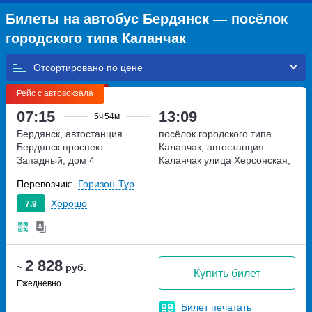
Билеты на автобус Бердянск — посёлок
городского типа Каланчак
Отсортировано по
Рейс с автовокзала
07:15
13:09
5ч
54м
Бердянск, автостанция
посёлок городского типа
Бердянск
проспект
Каланчак, автостанция
Западный, дом 4
Каланчак
улица Херсонская,
дом 1/1
Перевозчик:
Горизон-Тур
Хорошо
7.9
2 828
~
руб.
Купить билет
Ежедневно
Билет печатать