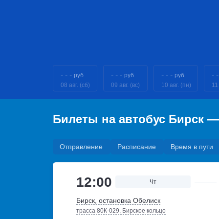
- - -
- - -
- - -
- -
руб.
руб.
руб.
08 авг. (сб)
09 авг. (вс)
10 авг. (пн)
11 
Билеты на автобус Бирск 
Отправление
Расписание
Время в пути
12:00
Чт
Бирск, остановка Обелиск
трасса 80К-029, Бирское кольцо