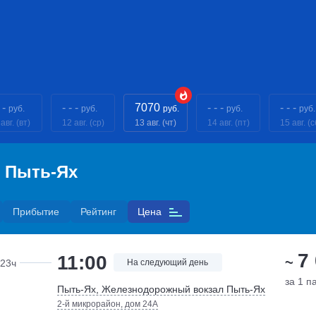
 -
- - -
7070
- - -
- - -
руб.
руб.
руб.
руб.
руб.
авг. (вт)
12 авг. (ср)
13 авг. (чт)
14 авг. (пт)
15 авг. (с
— Пыть-Ях
Прибытие
Рейтинг
Цена
7
11:00
~
23ч
На следующий день
за 1 п
Пыть-Ях, Железнодорожный вокзал Пыть-Ях
2-й микрорайон, дом 24А