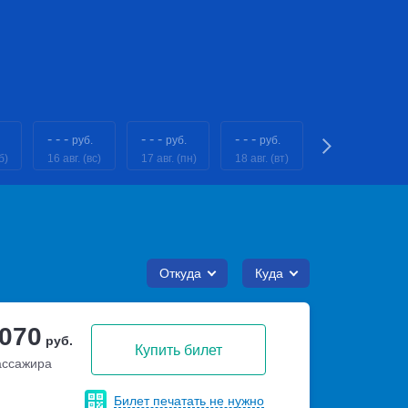
- - -
- - -
- - -
- - -
руб.
руб.
руб.
руб.
б)
16 авг. (вс)
17 авг. (пн)
18 авг. (вт)
19 авг. (ср)
Откуда
Куда
 070
руб.
Купить билет
ассажира
Билет печатать не нужно