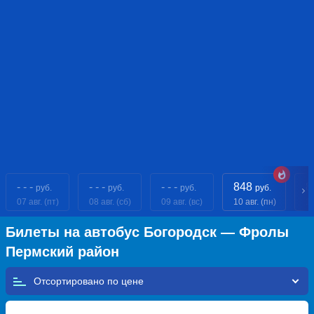
- - -
- - -
- - -
848
8
руб.
руб.
руб.
руб.
07 авг. (пт)
08 авг. (сб)
09 авг. (вс)
10 авг. (пн)
11
Билеты на автобус Богородск — Фролы
Пермский район
Отсортировано по