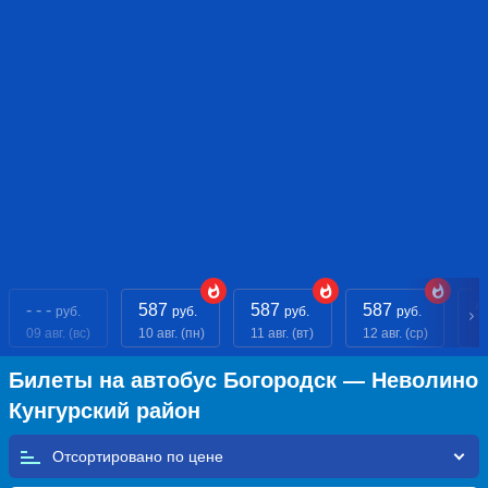
- - -
587
587
587
5
руб.
руб.
руб.
руб.
09 авг. (вс)
10 авг. (пн)
11 авг. (вт)
12 авг. (ср)
13
Билеты на автобус Богородск — Неволино
Кунгурский район
Отсортировано по