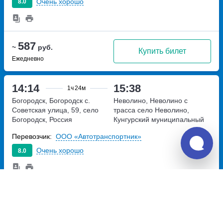
Очень хорошо
8.0
587
~
руб.
Купить билет
Ежедневно
14:14
15:38
1ч
24м
Богородск, Богородск с.
Неволино, Неволино с
Советская улица, 59, село
трасса
село Неволино,
Богородск, Россия
Кунгурский муниципальный
округ, Пермский край
Перевозчик:
ООО «Автотранспортник»
Очень хорошо
8.0
587
~
руб.
Купить билет
Пт, Вс