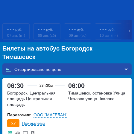
- - -
- - -
- - -
- - -
- 
руб.
руб.
руб.
руб.
07 авг. (пт)
08 авг. (сб)
09 авг. (вс)
10 авг. (пн)
11
Билеты на автобус Богородск —
Тимашевск
Отсортировано по
06:30
06:00
23ч
30м
Богородск, Центральная
Тимашевск, остановка Улица
площадь
Центральная
Чкалова
улица Чкалова
площадь
Перевозчик:
ООО "МАГЕЛАН"
Приемлемо
5.7