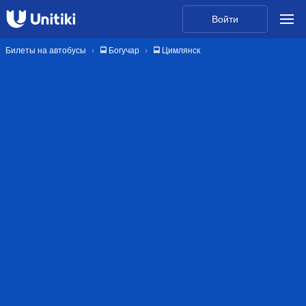
Войти
Билеты на автобусы
🚍 Богучар
🚍 Цимлянск