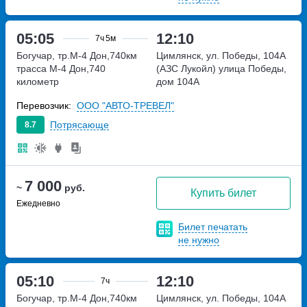
05:05
12:10
7ч
5м
Богучар, тр.М-4 Дон,740км
Цимлянск, ул. Победы, 104А
трасса М-4 Дон,740
(АЗС Лукойл)
улица Победы,
километр
дом 104А
Перевозчик:
ООО "АВТО-ТРЕВЕЛ"
Потрясающе
8.7
7 000
~
руб.
Купить билет
Ежедневно
Билет печатать
не нужно
05:10
12:10
7ч
Богучар, тр.М-4 Дон,740км
Цимлянск, ул. Победы, 104А