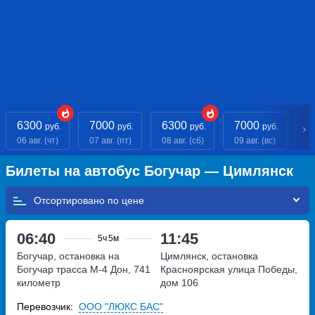
6300
7000
6300
7000
6
руб.
руб.
руб.
руб.
06 авг. (чт)
07 авг. (пт)
08 авг. (сб)
09 авг. (вс)
10
Билеты на автобус Богучар — Цимлянск
Отсортировано по
06:40
11:45
5ч
5м
Богучар, остановка на
Цимлянск, остановка
Богучар
трасса М-4 Дон, 741
Красноярская
улица Победы,
километр
дом 106
Перевозчик:
ООО "ЛЮКС БАС"