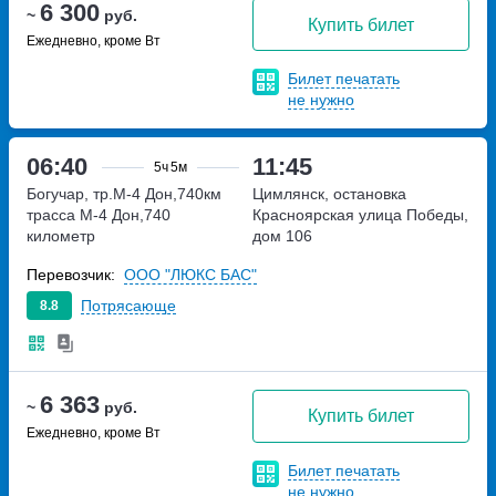
6 300
~
руб.
Купить билет
Ежедневно, кроме Вт
Билет печатать
не нужно
06:40
11:45
5ч
5м
Богучар, тр.М-4 Дон,740км
Цимлянск, остановка
трасса М-4 Дон,740
Красноярская
улица Победы,
километр
дом 106
Перевозчик:
ООО "ЛЮКС БАС"
Потрясающе
8.8
6 363
~
руб.
Купить билет
Ежедневно, кроме Вт
Билет печатать
не нужно