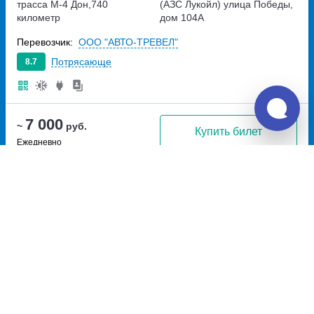
трасса М-4 Дон,740
(АЗС Лукойл)
улица Победы,
километр
дом 104А
Перевозчик:
ООО "АВТО-ТРЕВЕЛ"
Потрясающе
8.7
7 000
~
руб.
Купить билет
Ежедневно
Билет печатать
не нужно
06:35
12:05
5ч
30м
Богучар, тр.М-4 Дон,740км
Цимлянск, ул. Победы, 104А
трасса М-4 Дон,740
(АЗС Лукойл)
улица Победы,
километр
дом 104А
Перевозчик:
ООО "АВТО-ТРЕВЕЛ"
Потрясающе
8.7