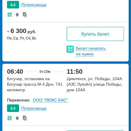
Потрясающе
8.8
6 300
~
руб.
Купить билет
Пн, Ср, Пт, Сб, Вс
Билет печатать
не нужно
06:40
11:50
5ч
10м
Богучар, остановка на
Цимлянск, ул. Победы, 104А
Богучар
трасса М-4 Дон, 741
(АЗС Лукойл)
улица Победы,
километр
дом 104А
Перевозчик:
ООО "ЛЮКС БАС"
Потрясающе
8.8