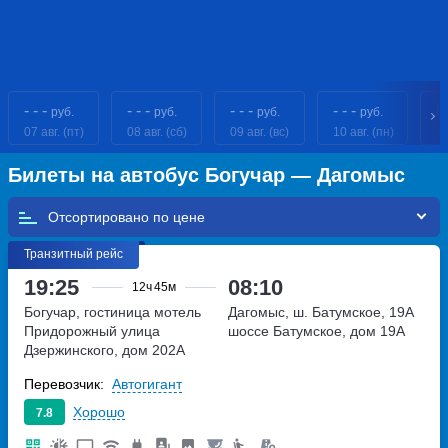
- - -
- - -
- - -
- - -
8
руб.
руб.
руб.
руб.
07 авг. (пт)
08 авг. (сб)
09 авг. (вс)
10 авг. (пн)
11
Билеты на автобус Богучар — Дагомыс
Отсортировано по
Транзитный рейс
19:25
08:10
12ч
45м
Богучар, гостиница мотель
Дагомыс, ш. Батумское, 19А
Придорожный
улица
шоссе Батумское, дом 19А
Дзержинского, дом 202А
Перевозчик:
Автогигант
Хорошо
7.8