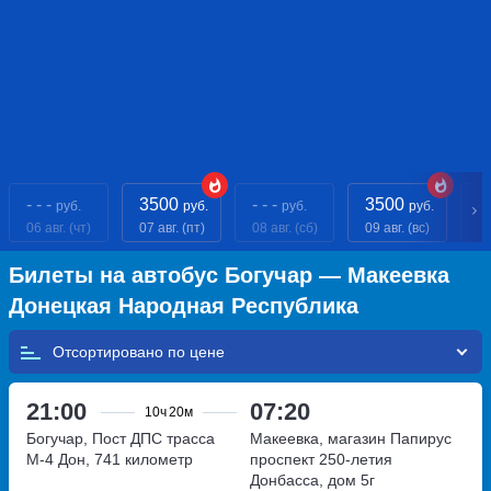
- - -
3500
- - -
3500
- 
руб.
руб.
руб.
руб.
06 авг. (чт)
07 авг. (пт)
08 авг. (сб)
09 авг. (вс)
10
Билеты на автобус Богучар — Макеевка
Донецкая Народная Республика
Отсортировано по
21:00
07:20
10ч
20м
Богучар, Пост ДПС
трасса
Макеевка, магазин Папирус
М-4 Дон, 741 километр
проспект 250-летия
Донбасса, дом 5г