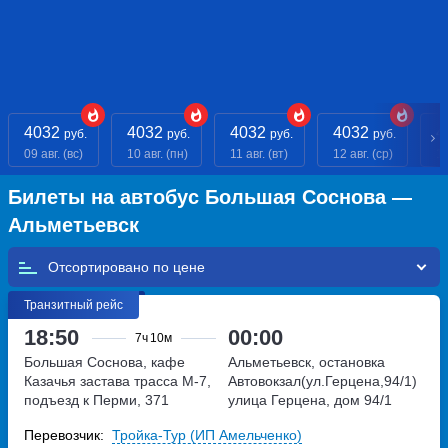
4032
4032
4032
4032
4
руб.
руб.
руб.
руб.
09 авг. (вс)
10 авг. (пн)
11 авг. (вт)
12 авг. (ср)
13
Билеты на автобус Большая Соснова —
Альметьевск
Отсортировано по
Транзитный рейс
18:50
00:00
7ч
10м
Большая Соснова, кафе
Альметьевск, остановка
Казачья застава
трасса М-7,
Автовокзал(ул.Герцена,94/1)
подъезд к Перми, 371
улица Герцена, дом 94/1
километр
Перевозчик:
Тройка-Тур (ИП Амельченко)