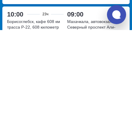
10:00
09:00
23ч
Борисоглебск, кафе 608 км
Махачкала, автовокзал
трасса Р-22, 608 километр
Северный
проспект Али-
Гаджи Акушинского, дом 100
Перевозчик:
ИП Аликулиев Руслан Заманович
Достаточно хорошо
6.5
8 400
~
руб.
Купить билет
Пн, Сб
Билет печатать
не нужно
04:00
22:00
18ч
Борисоглебск, кафе 608 км
Махачкала, АЗС Vnk
улица
трасса Р-22, 608 километр
Хаджи Булача,дом 72