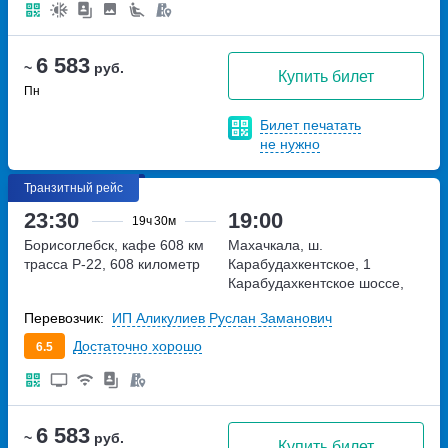
6 583
~
руб.
Купить билет
Пн
Билет печатать
не нужно
Транзитный рейс
23:30
19:00
19ч
30м
Борисоглебск, кафе 608 км
Махачкала, ш.
трасса Р-22, 608 километр
Карабудахкентское, 1
Карабудахкентское шоссе,
дом 1
Перевозчик:
ИП Аликулиев Руслан Заманович
Достаточно хорошо
6.5
6 583
~
руб.
Купить билет