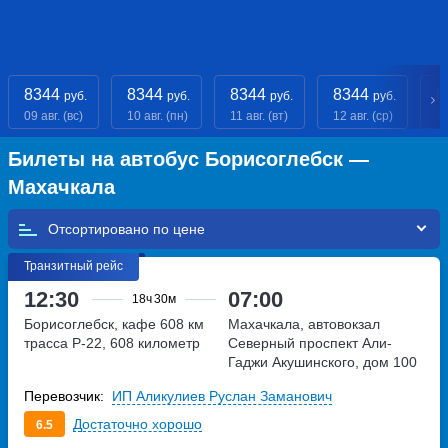
8344
8344
8344
8344
8
руб.
руб.
руб.
руб.
09 авг. (вс)
10 авг. (пн)
11 авг. (вт)
12 авг. (ср)
13
Билеты на автобус Борисоглебск —
Махачкала
Отсортировано по
Транзитный рейс
12:30
07:00
18ч
30м
Борисоглебск, кафе 608 км
Махачкала, автовокзал
трасса Р-22, 608 километр
Северный
проспект Али-
Гаджи Акушинского, дом 100
Перевозчик:
ИП Аликулиев Руслан Заманович
Достаточно хорошо
6.5