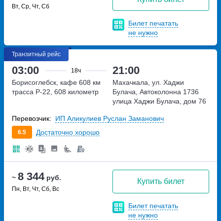
Вт, Ср, Чт, Сб
Билет печатать
не нужно
Транзитный рейс
03:00
21:00
18ч
Борисоглебск, кафе 608 км
Махачкала, ул. Хаджи
трасса Р-22, 608 километр
Булача, Автоколонна 1736
улица Хаджи Булача, дом 76
Перевозчик:
ИП Аликулиев Руслан Заманович
Достаточно хорошо
6.5
8 344
~
руб.
Купить билет
Пн, Вт, Чт, Сб, Вс
Билет печатать
не нужно