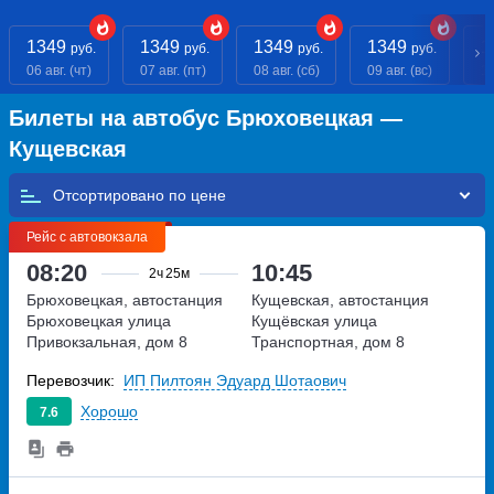
1349
1349
1349
1349
1
руб.
руб.
руб.
руб.
06 авг. (чт)
07 авг. (пт)
08 авг. (сб)
09 авг. (вс)
10
Билеты на автобус Брюховецкая —
Кущевская
Отсортировано по
Рейс с автовокзала
08:20
10:45
2ч
25м
Брюховецкая, автостанция
Кущевская, автостанция
Брюховецкая
улица
Кущёвская
улица
Привокзальная, дом 8
Транспортная, дом 8
Перевозчик:
ИП Пилтоян Эдуард Шотаович
Хорошо
7.6