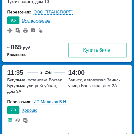
Тухачевского, дом 10
Перевозчик:
ООО "ТРАНСПОРТ"
Очень хорошо
8.5
865
~
руб.
Купить билет
Ежедневно
11:35
14:00
2ч
25м
Бугульма, остановка Вокзал
Заинск, автовокзал Заинск
Бугульма
улица Клубная,
улица Баныкина, дом 2А
дом 9А
Перевозчик:
ИП Малахов В.Н.
Хорошо
7.9