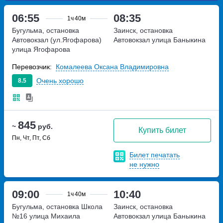
06:55
08:35
1ч
40м
Бугульма, остановка
Заинск, остановка
Автовокзал (ул.Ягофарова)
Автовокзал
улица Баныкина
улица Ягофарова
Перевозчик:
Комалеева Оксана Владимировна
Очень хорошо
8.5
845
~
руб.
Купить билет
Пн, Чт, Пт, Сб
Билет печатать
не нужно
09:00
10:40
1ч
40м
Бугульма, остановка Школа
Заинск, остановка
№16
улица Михаила
Автовокзал
улица Баныкина