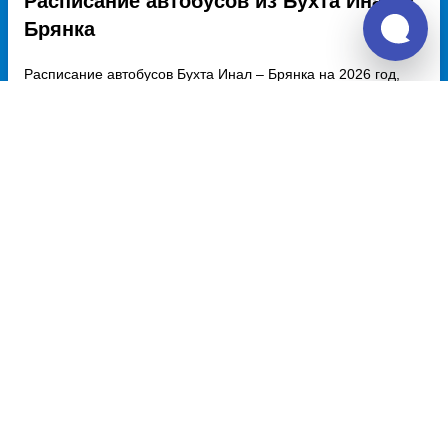
Расписание автобусов из Бухта Инал в
Брянка
Расписание автобусов Бухта Инал – Брянка на 2026 год,
цена билета, информация о перевозчике и наличии мест в
автобусе, автовокзалы отправления и прибытия. Автобусы
из Бухта Инал в Брянка курсируют по множеству рейсов из
нескольких автовокзалов по различным маршрутам.
Доступен также график движения, точная стоимость билета
и примерный маршрут следования автобуса на карте.
Купить билет из Бухта Инал
Бухта Инал - Луганск
7818 руб.
Купить билет в Бухта Инал
Луганск - Бухта Инал
7818 руб.
Купить билет из Брянки