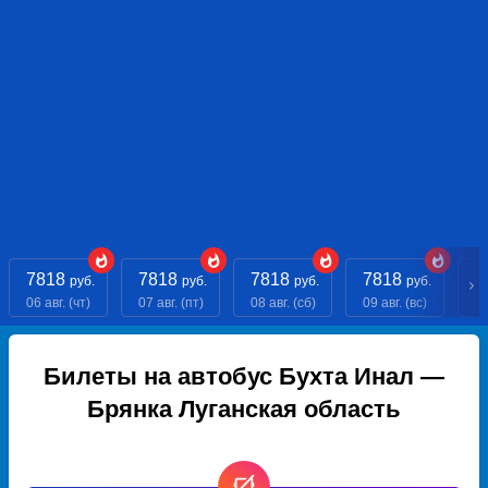
7818
7818
7818
7818
7
руб.
руб.
руб.
руб.
06 авг. (чт)
07 авг. (пт)
08 авг. (сб)
09 авг. (вс)
10
Билеты на автобус Бухта Инал —
Брянка Луганская область