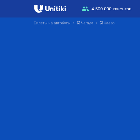
4 500 000 клиентов
Билеты на автобусы
🚍 Чагода
🚍 Чаево