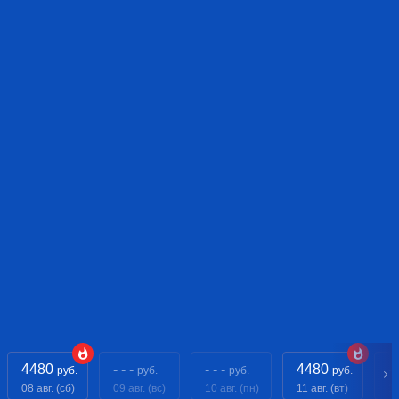
4480
- - -
- - -
4480
- 
руб.
руб.
руб.
руб.
08 авг. (сб)
09 авг. (вс)
10 авг. (пн)
11 авг. (вт)
12