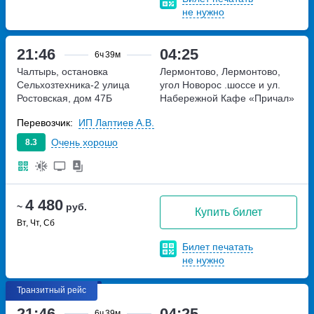
не нужно
21:46
04:25
6ч
39м
Чалтырь, остановка
Лермонтово, Лермонтово,
Сельхозтехника-2
улица
угол Новорос .шоссе и ул.
Ростовская, дом 47Б
Набережной Кафе «Причал»
угол Новорос .шоссе и ул.
Перевозчик:
ИП Лаптиев А.В.
Набережной Кафе «Причал»
Очень хорошо
8.3
4 480
~
руб.
Купить билет
Вт, Чт, Сб
Билет печатать
не нужно
Транзитный рейс
21:46
04:25
6ч
39м