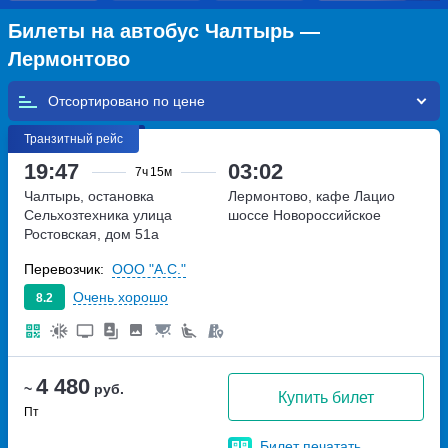
Билеты на автобус Чалтырь —
Лермонтово
Отсортировано по
Транзитный рейс
19:47
03:02
7ч
15м
Чалтырь, остановка
Лермонтово, кафе Лацио
Сельхозтехника
улица
шоссе Новороссийское
Ростовская, дом 51а
Перевозчик:
ООО "А.С."
Очень хорошо
8.2
4 480
~
руб.
Купить билет
Пт
Билет печатать