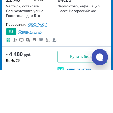
Чалтырь, остановка
Лермонтово, кафе Лацио
Сельхозтехника
улица
шоссе Новороссийское
Ростовская, дом 51а
Перевозчик:
ООО "А.С."
Очень хорошо
8.2
4 480
~
руб.
Купить билет
Вт, Чт, Сб
Билет печатать
не нужно
19:47
03:02
7ч
15м
Чалтырь, остановка
Лермонтово, Лермонтово,
Сельхозтехника-2
улица
угол Новорос .шоссе и ул.
Ростовская, дом 47Б
Набережной Кафе «Причал»
угол Новорос .шоссе и ул.