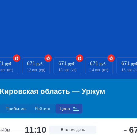
71
671
671
671
671
руб.
руб.
руб.
руб.
руб
авг. (вт)
12 авг. (ср)
13 авг. (чт)
14 авг. (пт)
15 авг. (с
 Кировская область — Уржум
Прибытие
Рейтинг
Цена
11:10
6
~
ч
40м
В тот же день