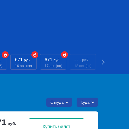
671
671
- - -
- - -
.
руб.
руб.
руб.
руб.
б)
16 авг. (вс)
17 авг. (пн)
18 авг. (вт)
19 авг. (ср)
Откуда
Куда
71
руб.
Купить билет