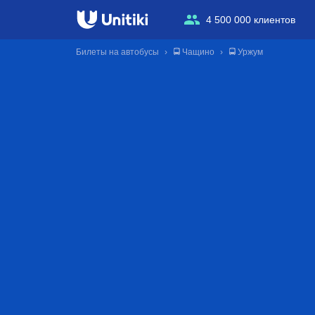
4 500 000 клиентов
Билеты на автобусы
🚍 Чащино
🚍 Уржум