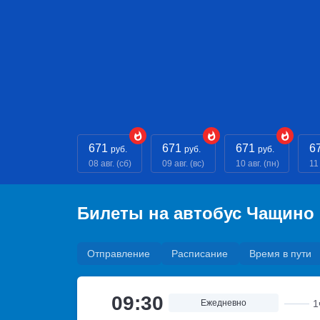
671
671
671
6
руб.
руб.
руб.
08 авг. (сб)
09 авг. (вс)
10 авг. (пн)
11 
Билеты на автобус Чащино
Отправление
Расписание
Время в пути
09:30
Ежедневно
1