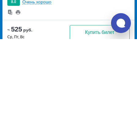
Очень хорошо
8.0
525
~
руб.
Купить билет
Ср, Пт, Вс
Рейс с автовокзала
17:15
18:24
1ч
9м
Чайковский, автовокзал
Большая Уса, Б.Уса пов.
Чайковский
улица
село Большая Уса, Россия
Вокзальная, дом 10
Перевозчик:
МС-Транс
Потрясающе
8.9
525
~
руб.
Купить билет
Ежедневно