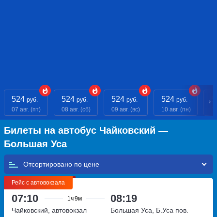
524
524
524
524
5
руб.
руб.
руб.
руб.
07 авг. (пт)
08 авг. (сб)
09 авг. (вс)
10 авг. (пн)
11
Билеты на автобус Чайковский —
Большая Уса
Отсортировано по
Рейс с автовокзала
07:10
08:19
1ч
9м
Чайковский, автовокзал
Большая Уса, Б.Уса пов.