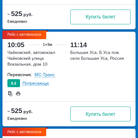
525
~
руб.
Купить билет
Ежедневно
Рейс с автовокзала
10:05
11:14
1ч
9м
Чайковский, автовокзал
Большая Уса, Б.Уса пов.
Чайковский
улица
село Большая Уса, Россия
Вокзальная, дом 10
Перевозчик:
МС-Транс
Потрясающе
8.9
525
~
руб.
Купить билет
Ежедневно
Рейс с автовокзала