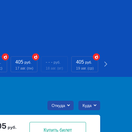
405
- - -
405
- - -
.
руб.
руб.
руб.
руб.
с)
17 авг. (пн)
18 авг. (вт)
19 авг. (ср)
20 авг. (чт)
Откуда
Куда
05
руб.
Купить билет