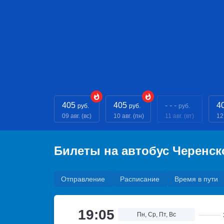
405
405
- - -
4
руб.
руб.
руб.
09 авг. (вс)
10 авг. (пн)
11 авг. (вт)
12 
Билеты на автобус Черенс
Отправление
Расписание
Время в пути
19:05
Пн, Ср, Пт, Вс