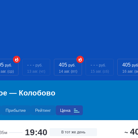
05
- - -
405
- - -
405
руб.
руб.
руб.
руб.
руб
авг. (ср)
13 авг. (чт)
14 авг. (пт)
15 авг. (сб)
16 авг. (в
кое — Колобово
Прибытие
Рейтинг
Цена
4
19:40
~
35м
В тот же день