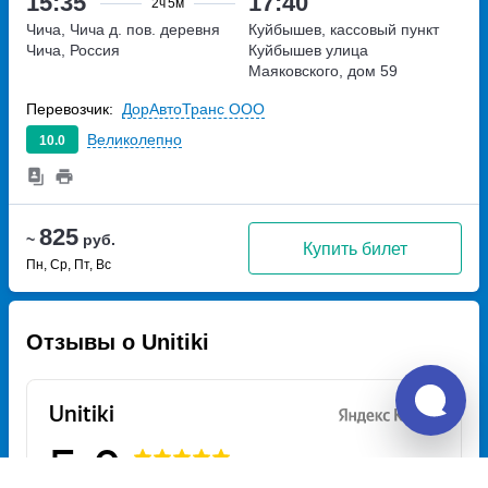
15:35
17:40
2ч
5м
Чича, Чича д. пов.
деревня
Куйбышев, кассовый пункт
Чича, Россия
Куйбышев
улица
Маяковского, дом 59
Перевозчик:
ДорАвтоТранс ООО
Великолепно
10.0
825
~
руб.
Купить билет
Пн, Ср, Пт, Вс
Отзывы о Unitiki