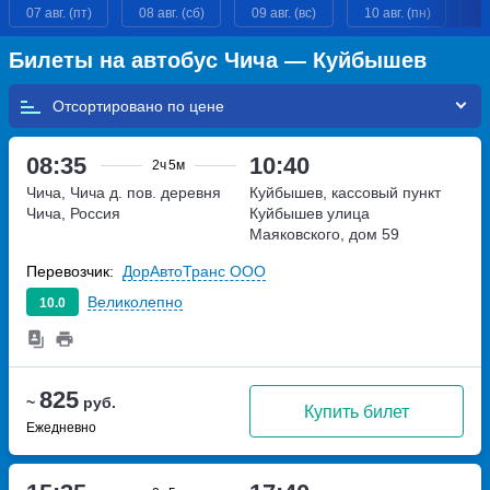
07 авг. (пт)
08 авг. (сб)
09 авг. (вс)
10 авг. (пн)
11
Билеты на автобус Чича — Куйбышев
Отсортировано по
08:35
10:40
2ч
5м
Чича, Чича д. пов.
деревня
Куйбышев, кассовый пункт
Чича, Россия
Куйбышев
улица
Маяковского, дом 59
Перевозчик:
ДорАвтоТранс ООО
Великолепно
10.0
825
~
руб.
Купить билет
Ежедневно