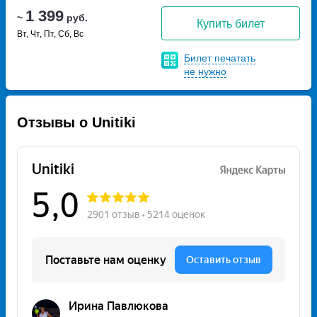
1 399
~
руб.
Купить билет
Вт, Чт, Пт, Сб, Вс
Билет печатать
не нужно
Отзывы о Unitiki