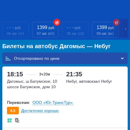
- - -
1399
- - -
1399
- 
руб.
руб.
руб.
руб.
06 авг. (чт)
07 авг. (пт)
08 авг. (сб)
09 авг. (вс)
10
Билеты на автобус Дагомыс — Небуг
Отсортировано по
18:15
21:35
3ч
20м
Дагомыс, ш.Батумское, 10
Небуг, автовокзал Небуг
шоссе Батумское, дом 10
Перевозчик:
ООО «Юг-ТрансТур»
Достаточно хорошо
6.5