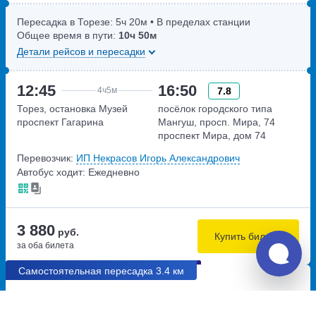
Пересадка в Торезе:
5ч
20м
• В пределах станции
Общее время в пути:
10ч
50м
Детали рейсов и пересадки
12:45
16:50
7.8
4ч
5м
Торез, остановка Музей
посёлок городского типа
проспект Гагарина
Мангуш, просп. Мира, 74
проспект Мира, дом 74
Перевозчик:
ИП Некрасов Игорь Александрович
Автобус ходит: Ежедневно
3 880
руб.
Купить билеты
за оба билета
Самостоятельная пересадка 3.4 км
06:00
07:50
7.6
1ч
50м