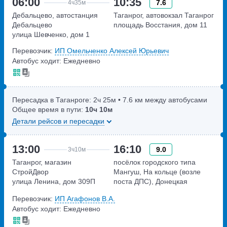
06:00
10:35
7.6
4ч
35м
Дебальцево, автостанция
Таганрог, автовокзал Таганрог
Дебальцево
площадь Восстания, дом 11
улица Шевченко, дом 1
Перевозчик:
ИП Омельченко Алексей Юрьевич
Автобус ходит: Ежедневно
Пересадка в Таганроге:
2ч
25м
• 7.6 км между автобусами
Общее время в пути:
10ч
10м
Детали рейсов и пересадки
13:00
16:10
9.0
3ч
10м
Таганрог, магазин
посёлок городского типа
СтройДвор
Мангуш, На кольце (возле
улица Ленина, дом 309П
поста ДПС), Донецкая
область, Трасса М-14
Перевозчик:
ИП Агафонов В.А.
Донецкая область, Трасса
Автобус ходит: Ежедневно
М-14