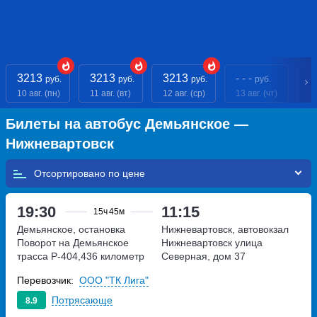
3213
3213
3213
- - -
- 
руб.
руб.
руб.
руб.
10 авг. (пн)
11 авг. (вт)
12 авг. (ср)
13 авг. (чт)
14
Билеты на автобус Демьянское —
Нижневартовск
Отсортировано по
19:30
11:15
15ч
45м
Демьянское, остановка
Нижневартовск, автовокзал
Поворот на Демьянское
Нижневартовск
улица
трасса Р-404,436 километр
Северная, дом 37
Перевозчик:
ООО "ТК Лига"
Потрясающе
8.9