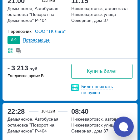
21:00
11:15
14ч
15м
Демьянское, Автобусная
Нижневартовск, автовокзал
остановка "Поворот на
Нижневартовск
улица
Демьянское"
Р-404
Северная, дом 37
Перевозчик:
ООО "ТК Лига"
Потрясающе
8.9
3 213
~
руб.
Купить билет
Ежедневно, кроме Вс
Билет печатать
не нужно
22:28
08:40
10ч
12м
Демьянское, Автобусная
Нижневартовск, автовокзал
остановка "Поворот на
Нижневартовск
улица
Демьянское"
Р-404
Северная, дом 37