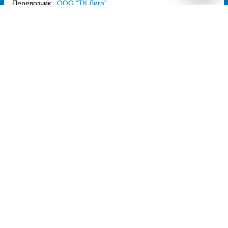
Перевозчик:
ООО "ТК Лига"
Потрясающе
8.9
3 213
~
руб.
Купить билет
Ежедневно
Билет печатать
не нужно
Отзывы о Unitiki