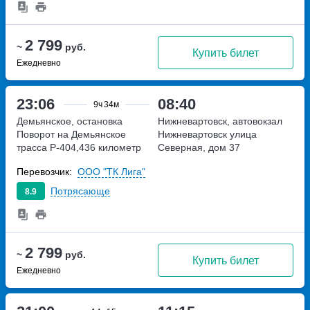
2 799
~
руб.
Купить билет
Ежедневно
23:06
08:40
9ч
34м
Демьянское, остановка
Нижневартовск, автовокзал
Поворот на Демьянское
Нижневартовск
улица
трасса Р-404,436 километр
Северная, дом 37
Перевозчик:
ООО "ТК Лига"
Потрясающе
8.9
2 799
~
руб.
Купить билет
Ежедневно