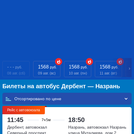
- - -
1568
1568
1568
1
руб.
руб.
руб.
руб.
08 авг. (сб)
09 авг. (вс)
10 авг. (пн)
11 авг. (вт)
12
Билеты на автобус Дербент — Назрань
Отсортировано по
Рейс с автовокзала
11:45
18:50
7ч
5м
Дербент, автовокзал
Назрань, автовокзал Назрань
Северный
проспект
улица Муталиева, дом 2