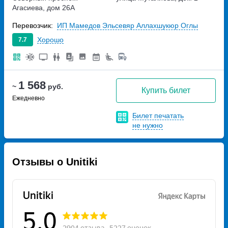
Агасиева, дом 26А
Перевозчик:
ИП Мамедов Эльсевяр Аллахшукюр Оглы
Хорошо
7.7
1 568
~
руб.
Купить билет
Ежедневно
Билет печатать
не нужно
Отзывы о Unitiki