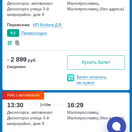
Десногорск, автовокзал
Малоярославец,
Десногорск
улица 3-й
Малоярославец (без адреса)
микрорайон, дом 9
Перевозчик:
ИП Бобков Д.В.
Превосходно
9.2
2 899
~
руб.
Купить билет
Ежедневно
Билет печатать
не нужно
Рейс с автовокзала
13:30
16:29
2ч
59м
Десногорск, автовокзал
Малоярославец,
Десногорск
улица 3-й
Малоярославец (без адреса)
микрорайон, дом 9