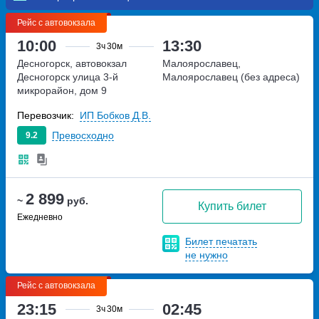
Рейс с автовокзала
10:00
13:30
3ч
30м
Десногорск, автовокзал
Малоярославец,
Десногорск
улица 3-й
Малоярославец (без адреса)
микрорайон, дом 9
Перевозчик:
ИП Бобков Д.В.
Превосходно
9.2
2 899
~
руб.
Купить билет
Ежедневно
Билет печатать
не нужно
Рейс с автовокзала
23:15
02:45
3ч
30м