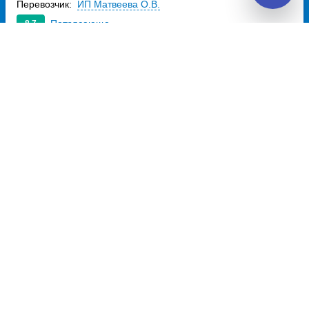
Перевозчик:
ИП Матвеева О.В.
Потрясающе
8.7
2 970
~
руб.
Купить билет
Ежедневно
Билет печатать
не нужно
Отзывы о Unitiki