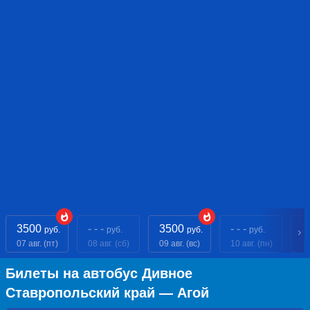
3500
- - -
3500
- - -
3
руб.
руб.
руб.
руб.
07 авг. (пт)
08 авг. (сб)
09 авг. (вс)
10 авг. (пн)
11
Билеты на автобус Дивное
Ставропольский край — Агой