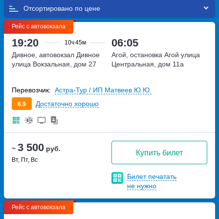
Отсортировано по
Рейс с автовокзала
19:20
06:05
10ч
45м
Дивное, автовокзал Дивное
Агой, остановка Агой
улица
улица Вокзальная, дом 27
Центральная, дом 11а
Перевозчик:
Астра-Тур / ИП Матвеев Ю.Ю.
Достаточно хорошо
6.9
3 500
~
руб.
Купить билет
Вт, Пт, Вс
Билет печатать
не нужно
Рейс с автовокзала