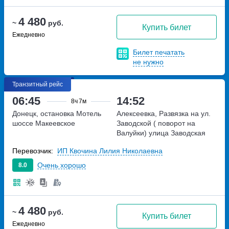
4 480
~
руб.
Купить билет
Ежедневно
Билет печатать
не нужно
Транзитный рейс
06:45
14:52
8ч
7м
Донецк, остановка Мотель
Алексеевка, Развязка на ул.
шоссе Макеевское
Заводской ( поворот на
Валуйки)
улица Заводская
Перевозчик:
ИП Квочина Лилия Николаевна
Очень хорошо
8.0
4 480
~
руб.
Купить билет
Ежедневно