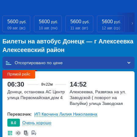
5600
5600
5600
5600
4
руб.
руб.
руб.
руб.
09 авг. (вс)
10 авг. (пн)
11 авг. (вт)
12 авг. (ср)
13
Билеты на автобус Донецк — г Алексеевка
Алексеевский район
Отсортировано по
Прямой рейс
06:30
14:52
8ч
22м
Донецк, остановка АС Центр
Алексеевка, Развязка на ул.
улица Первомайская,дом 4
Заводской ( поворот на
Валуйки)
улица Заводская
Перевозчик:
ИП Квочина Лилия Николаевна
Очень хорошо
8.0