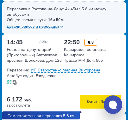
Пересадка в Ростове-на-Дону:
4ч
45м
• 5.8 км между
автобусами
Общее время в пути:
16ч
50м
Детали рейсов и пересадки
14:45
22:50
6.8
8ч
5м
Ростов-на-Дону, старый
Каширское, остановка
(Пригородный) Автовокзал
Каширское
проспект Шолохова, дом 126
Трасса М-4 Дон, 555
километр
Перевозчик:
ИП Старостенко Марина Викторовна
Автобус ходит: Ежедневно
6 172
руб.
Купить билеты
за оба билета
Самостоятельная пересадка 5.8 км
06:10
10:00
7.8
3ч
50м