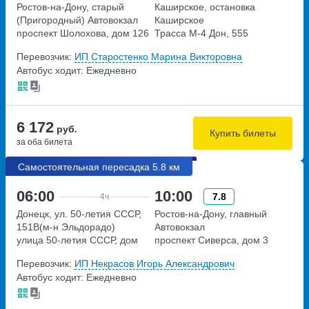
Ростов-на-Дону, старый
Каширское, остановка
(Пригородный) Автовокзал
Каширское
проспект Шолохова, дом 126
Трасса М-4 Дон, 555
километр
Перевозчик:
ИП Старостенко Марина Викторовна
Автобус ходит: Ежедневно
6 172
руб.
Купить билеты
за оба билета
Самостоятельная пересадка 5.8 км
06:00
10:00
7.8
4ч
Донецк, ул. 50-летия СССР,
Ростов-на-Дону, главный
151В(м-н Эльдорадо)
Автовокзал
улица 50-летия СССР, дом
проспект Сиверса, дом 3
151В
Перевозчик:
ИП Некрасов Игорь Александрович
Автобус ходит: Ежедневно