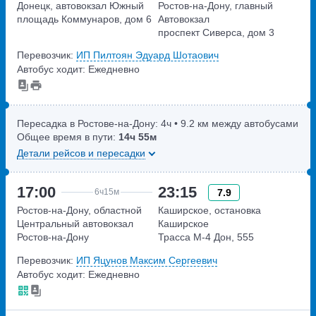
Донецк, автовокзал Южный
Ростов-на-Дону, главный
площадь Коммунаров, дом 6
Автовокзал
проспект Сиверса, дом 3
Перевозчик:
ИП Пилтоян Эдуард Шотаович
Автобус ходит: Ежедневно
Пересадка в Ростове-на-Дону:
4ч
• 9.2 км между автобусами
Общее время в пути:
14ч
55м
Детали рейсов и пересадки
17:00
23:15
7.9
6ч
15м
Ростов-на-Дону, областной
Каширское, остановка
Центральный автовокзал
Каширское
Ростов-на-Дону
Трасса М-4 Дон, 555
проспект Шолохова,дом
километр
Перевозчик:
ИП Яцунов Максим Сергеевич
270/1
Автобус ходит: Ежедневно