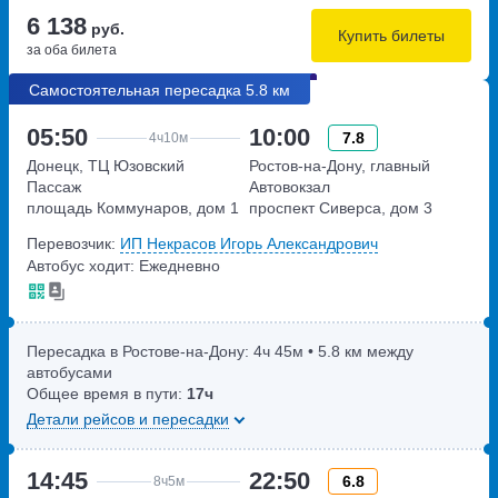
6 138
руб.
Купить билеты
за оба билета
Самостоятельная пересадка 5.8 км
05:50
10:00
7.8
4ч
10м
Донецк, ТЦ Юзовский
Ростов-на-Дону, главный
Пассаж
Автовокзал
площадь Коммунаров, дом 1
проспект Сиверса, дом 3
Перевозчик:
ИП Некрасов Игорь Александрович
Автобус ходит: Ежедневно
Пересадка в Ростове-на-Дону:
4ч
45м
• 5.8 км между
автобусами
Общее время в пути:
17ч
Детали рейсов и пересадки
14:45
22:50
6.8
8ч
5м