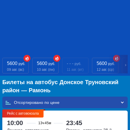
5600
5600
- - -
5600
5
руб.
руб.
руб.
руб.
09 авг. (вс)
10 авг. (пн)
11 авг. (вт)
12 авг. (ср)
13
Билеты на автобус Донское Труновский
район — Рамонь
Отсортировано по
Рейс с автовокзала
10:00
23:45
13ч
45м