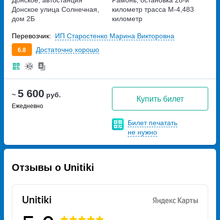
Донское, автостанция
Рамонь, остановка 28-й
Донское
улица Солнечная,
километр
трасса М-4,483
дом 2Б
километр
Перевозчик:
ИП Старостенко Марина Викторовна
Достаточно хорошо
6.8
5 600
~
руб.
Купить билет
Ежедневно
Билет печатать
не нужно
Отзывы о Unitiki