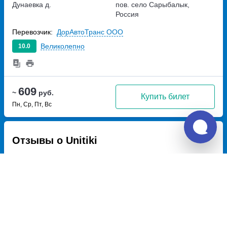
Дунаевка д.
пов.
село Сарыбалык,
Россия
Перевозчик:
ДорАвтоТранс ООО
Великолепно
10.0
609
~
руб.
Купить билет
Пн, Ср, Пт, Вс
Отзывы о Unitiki