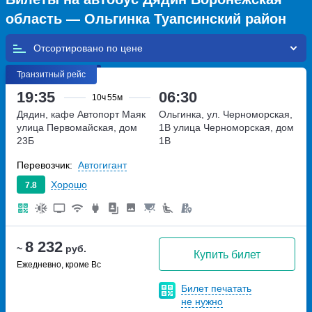
область — Ольгинка Туапсинский район
Отсортировано по
Транзитный рейс
19:35
06:30
10ч
55м
Дядин, кафе Автопорт Маяк
Ольгинка, ул. Черноморская,
улица Первомайская, дом
1В
улица Черноморская, дом
23Б
1В
Перевозчик:
Автогигант
Хорошо
7.8
8 232
~
руб.
Купить билет
Ежедневно, кроме Вс
Билет печатать
не нужно