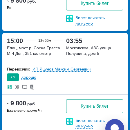
9 800
~
руб.
Купить билет
Вс
Билет печатать
не нужно
15:00
03:55
12ч
55м
Елец, мост р. Сосна
Трасса
Московское, АЗС
улица
М-4 Дон, 381 километр
Полушина, дом 5
Перевозчик:
ИП Яцунов Максим Сергеевич
Хорошо
7.9
9 800
~
руб.
Купить билет
Ежедневно, кроме Чт
Билет печатать
не нужно