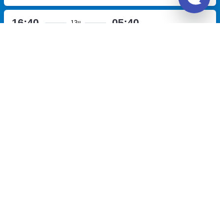
16:40
05:40
13ч
Елец, мост р. Сосна
Трасса
Московское, АЗС
улица
М-4 Дон, 381 километр
Полушина, дом 5
Перевозчик:
ИП Яцунов Максим Сергеевич
Хорошо
7.9
9 800
~
руб.
Купить билет
Пн, Чт
Билет печатать
не нужно
Отзывы о Unitiki