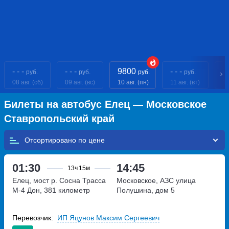
- - -
- - -
9800
- - -
- 
руб.
руб.
руб.
руб.
08 авг. (сб)
09 авг. (вс)
10 авг. (пн)
11 авг. (вт)
12
Билеты на автобус Елец — Московское
Ставропольский край
Отсортировано по
01:30
14:45
13ч
15м
Елец, мост р. Сосна
Трасса
Московское, АЗС
улица
М-4 Дон, 381 километр
Полушина, дом 5
Перевозчик:
ИП Яцунов Максим Сергеевич