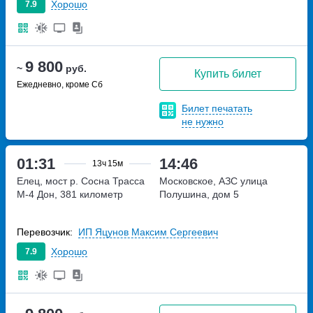
Хорошо
7.9
9 800
~
руб.
Купить билет
Ежедневно, кроме Сб
Билет печатать
не нужно
01:31
14:46
13ч
15м
Елец, мост р. Сосна
Трасса
Московское, АЗС
улица
М-4 Дон, 381 километр
Полушина, дом 5
Перевозчик:
ИП Яцунов Максим Сергеевич
Хорошо
7.9