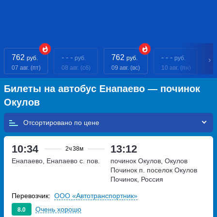
762
- - -
762
- - -
- 
руб.
руб.
руб.
руб.
07 авг. (пт)
08 авг. (сб)
09 авг. (вс)
10 авг. (пн)
11
Билеты на автобус Енапаево — починок
Окулов
Отсортировано по
10:34
13:12
2ч
38м
Енапаево, Енапаево с. пов.
починок Окулов, Окулов
Починок п.
поселок Окулов
Починок, Россия
Перевозчик:
ООО «Автотранспортник»
Очень хорошо
8.0