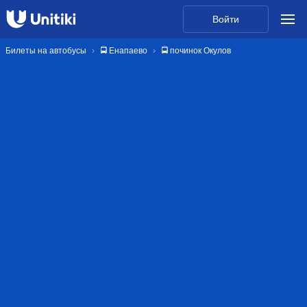
Войти
Билеты на автобусы
🚍 Енапаево
🚍 починок Окулов