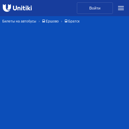
Войти
Билеты на автобусы
🚍 Ершово
🚍 Братск