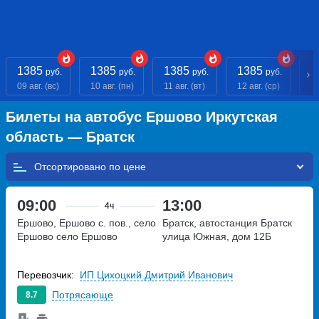
1385
1385
1385
1385
1
руб.
руб.
руб.
руб.
09 авг. (вс)
10 авг. (пн)
11 авг. (вт)
12 авг. (ср)
13
Билеты на автобус Ершово Иркутская
область — Братск
Отсортировано по
09:00
13:00
4ч
Ершово, Ершово с. пов., село
Братск, автостанция Братск
Ершово
село Ершово
улица Южная, дом 12Б
Перевозчик:
ИП Цихоцкий Дмитрий Иванович
Потрясающе
8.7