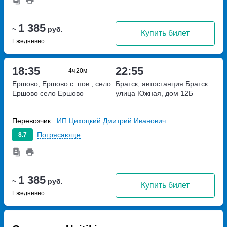
1 385
~
руб.
Купить билет
Ежедневно
18:35
22:55
4ч
20м
Ершово, Ершово с. пов., село
Братск, автостанция Братск
Ершово
село Ершово
улица Южная, дом 12Б
Перевозчик:
ИП Цихоцкий Дмитрий Иванович
Потрясающе
8.7
1 385
~
руб.
Купить билет
Ежедневно