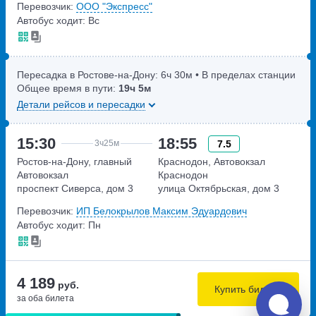
Перевозчик:
ООО "Экспресс"
Автобус ходит: Вс
Пересадка в Ростове-на-Дону:
6ч
30м
• В пределах станции
Общее время в пути:
19ч
5м
Детали рейсов и пересадки
15:30
18:55
7.5
3ч
25м
Ростов-на-Дону, главный
Краснодон, Автовокзал
Автовокзал
Краснодон
проспект Сиверса, дом 3
улица Октябрьская, дом 3
Перевозчик:
ИП Белокрылов Максим Эдуардович
Автобус ходит: Пн
4 189
руб.
Купить билеты
за оба билета