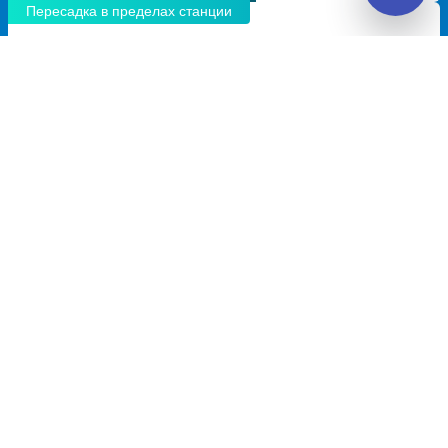
Пересадка в пределах станции
12:00
22:30
8.4
10ч
30м
Феодосия, автостанция
Ростов-на-Дону, главный
Феодосия
Автовокзал
улица Энгельса, дом 28
проспект Сиверса, дом 3
Перевозчик:
INTERCARS. ООО / ИП "Байертранс"
Автобус ходит: Ежедневно
Пересадка в Ростове-на-Дону:
3ч
30м
• В пределах станции
Общее время в пути:
17ч
25м
Детали рейсов и пересадки
02:00
05:25
7.5
3ч
25м
Ростов-на-Дону, главный
Краснодон, Автовокзал
Автовокзал
Краснодон
проспект Сиверса, дом 3
улица Октябрьская, дом 3
Перевозчик:
ИП Белокрылов Максим Эдуардович