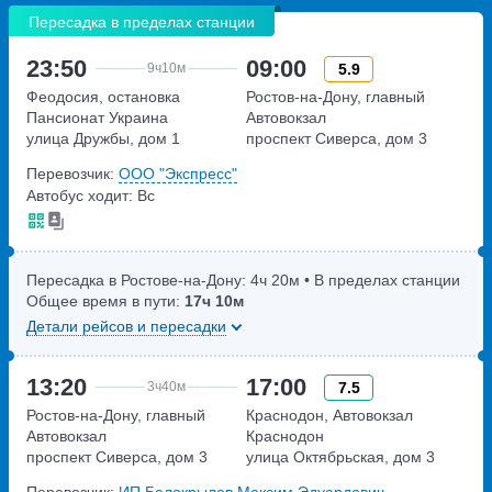
Пересадка в пределах станции
23:50
09:00
5.9
9ч
10м
Феодосия, остановка
Ростов-на-Дону, главный
Пансионат Украина
Автовокзал
улица Дружбы, дом 1
проспект Сиверса, дом 3
Перевозчик:
ООО "Экспресс"
Автобус ходит: Вс
Пересадка в Ростове-на-Дону:
4ч
20м
• В пределах станции
Общее время в пути:
17ч
10м
Детали рейсов и пересадки
13:20
17:00
7.5
3ч
40м
Ростов-на-Дону, главный
Краснодон, Автовокзал
Автовокзал
Краснодон
проспект Сиверса, дом 3
улица Октябрьская, дом 3
Перевозчик:
ИП Белокрылов Максим Эдуардович