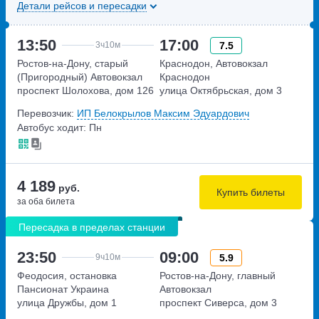
Детали рейсов и пересадки
13:50
17:00
7.5
3ч
10м
Ростов-на-Дону, старый
Краснодон, Автовокзал
(Пригородный) Автовокзал
Краснодон
проспект Шолохова, дом 126
улица Октябрьская, дом 3
Перевозчик:
ИП Белокрылов Максим Эдуардович
Автобус ходит: Пн
4 189
руб.
Купить билеты
за оба билета
Пересадка в пределах станции
23:50
09:00
5.9
9ч
10м
Феодосия, остановка
Ростов-на-Дону, главный
Пансионат Украина
Автовокзал
улица Дружбы, дом 1
проспект Сиверса, дом 3