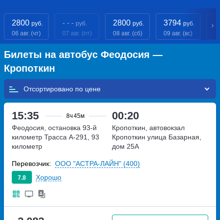
2800
- - -
2800
3794
2
руб.
руб.
руб.
руб.
06 авг. (чт)
07 авг. (пт)
08 авг. (сб)
09 авг. (вс)
10
Билеты на автобус Феодосия —
Кропоткин
Отсортировано по
15:35
00:20
8ч
45м
Феодосия, остановка 93-й
Кропоткин, автовокзал
километр
Трасса А-291, 93
Кропоткин
улица Базарная,
километр
дом 25А
Перевозчик:
ООО "АСТРА-ЛАЙН" (400)
Хорошо
7.8