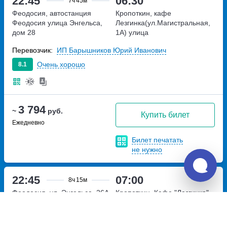
22:45
06:30
7ч
45м
Феодосия, автостанция
Кропоткин, кафе
Феодосия
улица Энгельса,
Лезгинка(ул.Магистральная,
дом 28
1А)
улица
Магистральная,дом 1А
Перевозчик:
ИП Барышников Юрий Иванович
Очень хорошо
8.1
3 794
~
руб.
Купить билет
Ежедневно
Билет печатать
не нужно
22:45
07:00
8ч
15м
Феодосия, ул. Энгельса, 26А
Кропоткин, Кафе "Лезгинка"
улица Энгельса, дом 26А
Перекресток с трассой Р-217