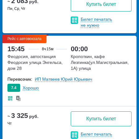
2 083
~
руб.
Купить билет
Пн, Ср, Чт
Билет печатать
не нужно
Рейс с автовокзала
15:45
00:00
8ч
15м
Феодосия, автостанция
Кропоткин, кафе
Феодосия
улица Энгельса,
Лезгинка(ул.Магистральная,
дом 28
1А)
улица
Магистральная,дом 1А
Перевозчик:
ИП Матвеев Юрий Юрьевич
Хорошо
7.4
3 325
~
руб.
Купить билет
Чт
Билет печатать