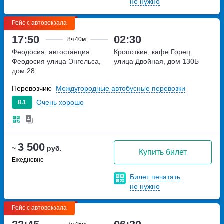
не нужно
Рейс с автовокзала
17:50
02:30
8ч
40м
Феодосия, автостанция
Кропоткин, кафе Горец
Феодосия
улица Энгельса,
улица Двойная, дом 130Б
дом 28
Перевозчик:
Междугородные автобусные перевозки
Очень хорошо
8.1
3 500
~
руб.
Купить билет
Ежедневно
Билет печатать
не нужно
Рейс с автовокзала