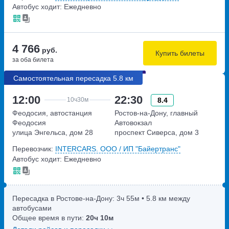
Автобус ходит: Ежедневно
4 766
руб.
Купить билеты
за оба билета
Самостоятельная пересадка 5.8 км
12:00
22:30
8.4
10ч
30м
Феодосия, автостанция
Ростов-на-Дону, главный
Феодосия
Автовокзал
улица Энгельса, дом 28
проспект Сиверса, дом 3
Перевозчик:
INTERCARS. ООО / ИП "Байертранс"
Автобус ходит: Ежедневно
Пересадка в Ростове-на-Дону:
3ч
55м
• 5.8 км между
автобусами
Общее время в пути:
20ч
10м