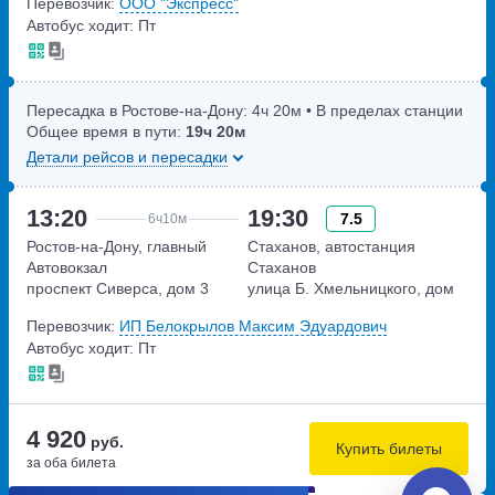
Перевозчик:
ООО "Экспресс"
Автобус ходит: Пт
Пересадка в Ростове-на-Дону:
4ч
20м
• В пределах станции
Общее время в пути:
19ч
20м
Детали рейсов и пересадки
13:20
19:30
7.5
6ч
10м
Ростов-на-Дону, главный
Стаханов, автостанция
Автовокзал
Стаханов
проспект Сиверса, дом 3
улица Б. Хмельницкого, дом
14а
Перевозчик:
ИП Белокрылов Максим Эдуардович
Автобус ходит: Пт
4 920
руб.
Купить билеты
за оба билета