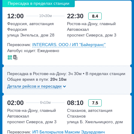
Пересадка в пределах станции
12:00
22:30
8.4
10ч
30м
Феодосия, автостанция
Ростов-на-Дону, главный
Феодосия
Автовокзал
улица Энгельса, дом 28
проспект Сиверса, дом 3
Перевозчик:
INTERCARS. ООО / ИП "Байертранс"
Автобус ходит: Ежедневно
Пересадка в Ростове-на-Дону:
3ч
30м
• В пределах станции
Общее время в пути:
20ч
10м
Детали рейсов и пересадки
02:00
08:10
7.5
6ч
10м
Ростов-на-Дону, главный
Стаханов, автостанция
Автовокзал
Стаханов
проспект Сиверса, дом 3
улица Б. Хмельницкого, дом
14а
Перевозчик:
ИП Белокрылов Максим Эдуардович