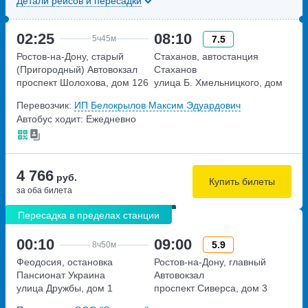
Детали рейсов и пересадки
02:25
08:10
7.5
5ч
45м
Ростов-на-Дону, старый
Стаханов, автостанция
(Пригородный) Автовокзал
Стаханов
проспект Шолохова, дом 126
улица Б. Хмельницкого, дом
14а
Перевозчик:
ИП Белокрылов Максим Эдуардович
Автобус ходит: Ежедневно
4 766
руб.
Купить билеты
за оба билета
Пересадка в пределах станции
00:10
09:00
5.9
8ч
50м
Феодосия, остановка
Ростов-на-Дону, главный
Пансионат Украина
Автовокзал
улица Дружбы, дом 1
проспект Сиверса, дом 3