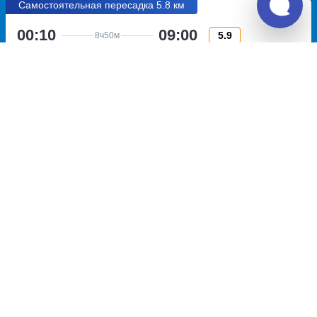
Самостоятельная пересадка 5.8 км
00:10
09:00
5.9
8ч
50м
Феодосия, остановка
Ростов-на-Дону, главный
Пансионат Украина
Автовокзал
улица Дружбы, дом 1
проспект Сиверса, дом 3
Перевозчик:
ООО "Экспресс"
Автобус ходит: Пт
Пересадка в Ростове-на-Дону:
4ч
50м
• 5.8 км между
автобусами
Общее время в пути:
19ч
20м
Детали рейсов и пересадки
13:50
19:30
7.5
5ч
40м
Ростов-на-Дону, старый
Стаханов, автостанция
(Пригородный) Автовокзал
Стаханов
проспект Шолохова, дом 126
улица Б. Хмельницкого, дом
14а