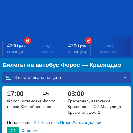
4200
- - -
4200
- - -
4
руб.
руб.
руб.
руб.
06 авг. (чт)
07 авг. (пт)
08 авг. (сб)
09 авг. (вс)
10
Билеты на автобус Форос — Краснодар
Отсортировано по
17:00
03:00
10ч
Форос, остановка Форос
Краснодар, автокасса
шоссе Южнобережное
Краснодар – OZ Mall
улица
Крылатая, дом 2
Перевозчик:
ИП Некрасов Игорь Александрович
Хорошо
7.8