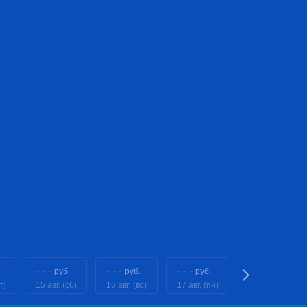
- - -
- - -
- - -
- - -
руб.
руб.
руб.
руб.
т)
15 авг. (сб)
16 авг. (вс)
17 авг. (пн)
18 авг. (вт)