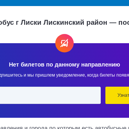
обус г Лиски Лискинский район — по
Нет билетов по данному направлению
дпишитесь и мы пришлем уведомление, когда билеты появя
Узна
вления и города по которым есть автобусные 