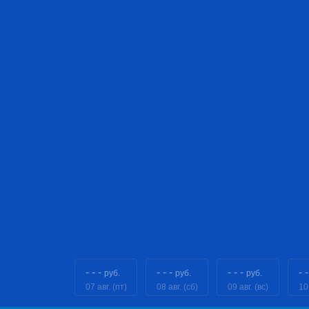
- - -
- - -
- - -
- -
руб.
руб.
руб.
07 авг. (пт)
08 авг. (сб)
09 авг. (вс)
10