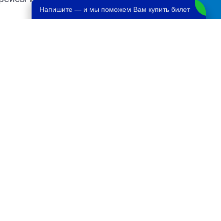
Напишите — и мы поможем Вам купить билет
ии мест в автобусе, автовокзалы
х автовокзалов по различным маршрутам.
те.
4242 руб.
5656 руб.
5656 руб.
9898 руб.
5656 руб.