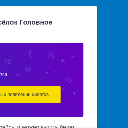
сёлок Головное
тся
ть о появлении билетов
рейсы и можно купить билет.