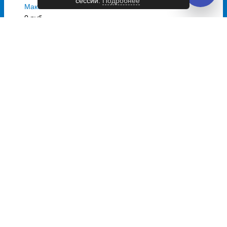
сессии.
Подробнее
Макеевка - Новая Каховка
0 руб.
Евпатория - Новая Каховка
2646 руб.
Автовокзалы и автостанции Новая
Каховка
Всего 1 точка отправления
автовокзал Новая Каховка
Расписание автобусов Новая Каховка
Автобусы из Новая Каховка в
Донецк
Ежедневно
08:30
Выбрать дату
и купить от 3500 руб.