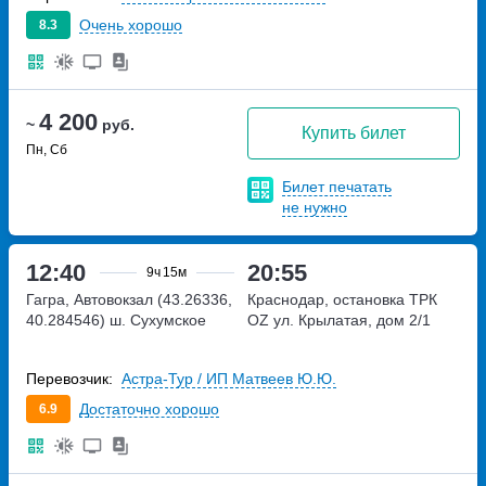
Очень хорошо
8.3
4 200
~
руб.
Купить билет
Пн, Сб
Билет печатать
не нужно
12:40
20:55
9ч
15м
Гагра, Автовокзал (43.26336,
Краснодар, остановка ТРК
40.284546)
ш. Сухумское
OZ
ул. Крылатая, дом 2/1
Перевозчик:
Астра-Тур / ИП Матвеев Ю.Ю.
Достаточно хорошо
6.9