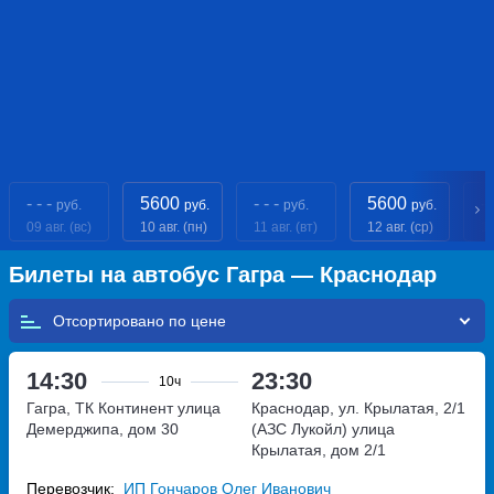
- - -
5600
- - -
5600
- 
руб.
руб.
руб.
руб.
09 авг. (вс)
10 авг. (пн)
11 авг. (вт)
12 авг. (ср)
13
Билеты на автобус Гагра — Краснодар
Отсортировано по
14:30
23:30
10ч
Гагра, ТК Континент
улица
Краснодар, ул. Крылатая, 2/1
Демерджипа, дом 30
(АЗС Лукойл)
улица
Крылатая, дом 2/1
Перевозчик:
ИП Гончаров Олег Иванович