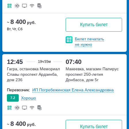
8 400
~
руб.
Купить билет
Вт, Чт, Сб
Билет печатать
не нужно
12:45
07:40
19ч
55м
Гагра, остановка Мемориал
Макеевка, магазин Папирус
Славы
проспект Ардзинба,
проспект 250-летия
дом 236
Донбасса, дом 5г
Перевозчик:
ИП Погребежинская Елена Александровна
Хорошо
7.2
8 400
~
руб.
Купить билет