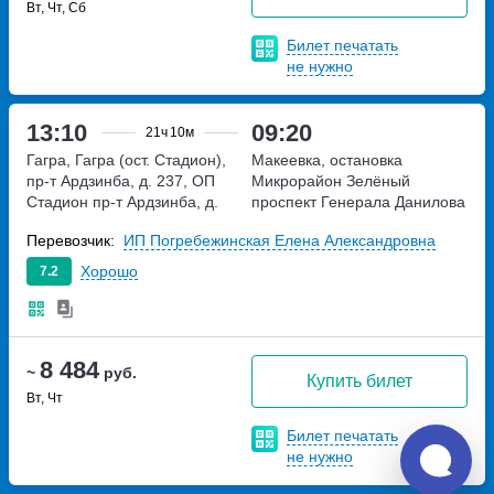
Вт, Чт, Сб
Билет печатать
не нужно
13:10
09:20
21ч
10м
Гагра, Гагра (ост. Стадион),
Макеевка, остановка
пр-т Ардзинба, д. 237, ОП
Микрорайон Зелёный
Стадион
пр-т Ардзинба, д.
проспект Генерала Данилова
237, ОП Стадион
Перевозчик:
ИП Погребежинская Елена Александровна
Хорошо
7.2
8 484
~
руб.
Купить билет
Вт, Чт
Билет печатать
не нужно