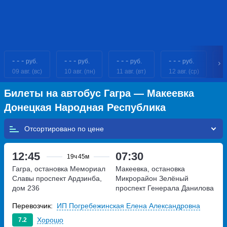
- - -
- - -
- - -
- - -
- 
руб.
руб.
руб.
руб.
09 авг. (вс)
10 авг. (пн)
11 авг. (вт)
12 авг. (ср)
13
Билеты на автобус Гагра — Макеевка
Донецкая Народная Республика
Отсортировано по
12:45
07:30
19ч
45м
Гагра, остановка Мемориал
Макеевка, остановка
Славы
проспект Ардзинба,
Микрорайон Зелёный
дом 236
проспект Генерала Данилова
Перевозчик:
ИП Погребежинская Елена Александровна
Хорошо
7.2