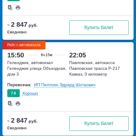
2 847
~
руб.
Купить билет
Ежедневно
Рейс с автовокзала
15:50
22:05
6ч
15м
Геленджик, автовокзал
Павловская, автокасса
Геленджик
улица Объездная,
Павловская
трасса Р-217
дом 3
Кавказ, 0 километр
Перевозчик:
ИП Пилтоян Эдуард Шотаович
Хорошо
7.6
2 847
~
руб.
Купить билет
Ежедневно