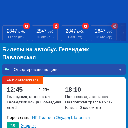
2847
2847
2847
2847
2
руб.
руб.
руб.
руб.
09 авг. (вс)
10 авг. (пн)
11 авг. (вт)
12 авг. (ср)
13
Билеты на автобус Геленджик —
Павловская
Отсортировано по
Рейс с автовокзала
12:45
18:10
5ч
25м
Геленджик, автовокзал
Павловская, автокасса
Геленджик
улица Объездная,
Павловская
трасса Р-217
дом 3
Кавказ, 0 километр
Перевозчик:
ИП Пилтоян Эдуард Шотаович
Хорошо
7.6