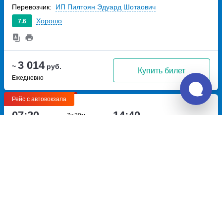
Перевозчик:
ИП Пилтоян Эдуард Шотаович
Хорошо
7.6
3 014
~
руб.
Купить билет
Ежедневно
Рейс с автовокзала
07:20
14:40
7ч
20м
Геленджик, автовокзал
Павловская, автокасса
Геленджик
улица Объездная,
Павловская
трасса Р-217
дом 3
Кавказ, 0 километр
Перевозчик:
Геленджиктранстур
Превосходно
9.1
3 038