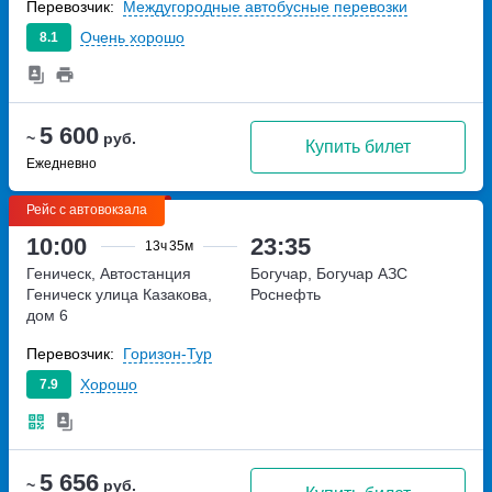
Перевозчик:
Междугородные автобусные перевозки
Очень хорошо
8.1
5 600
~
руб.
Купить билет
Ежедневно
Рейс с автовокзала
10:00
23:35
13ч
35м
Геническ, Автостанция
Богучар, Богучар АЗС
Геническ
улица Казакова,
Роснефть
дом 6
Перевозчик:
Горизон-Тур
Хорошо
7.9
5 656
~
руб.