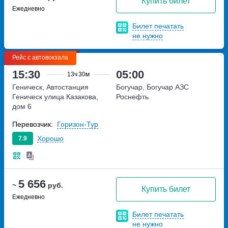
Купить билет
Ежедневно
Билет печатать
не нужно
Рейс с автовокзала
15:30
05:00
13ч
30м
Геническ, Автостанция
Богучар, Богучар АЗС
Геническ
улица Казакова,
Роснефть
дом 6
Перевозчик:
Горизон-Тур
Хорошо
7.9
5 656
~
руб.
Купить билет
Ежедневно
Билет печатать
не нужно