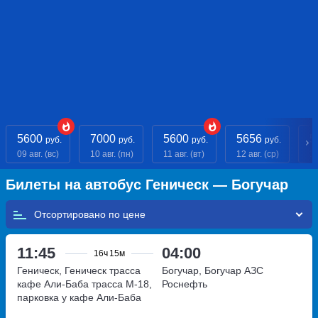
5600
7000
5600
5656
5
руб.
руб.
руб.
руб.
09 авг. (вс)
10 авг. (пн)
11 авг. (вт)
12 авг. (ср)
13
Билеты на автобус Геническ — Богучар
Отсортировано по
11:45
04:00
16ч
15м
Геническ, Геническ трасса
Богучар, Богучар АЗС
кафе Али-Баба
трасса М-18,
Роснефть
парковка у кафе Али-Баба