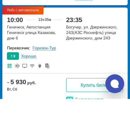
Рейс с автовокзала
10:00
23:35
13ч
35м
Геническ, Автостанция
Богучар, ул. Дзержинского,
Геническ
улица Казакова,
243(АЗС Роснефть)
улица
дом 6
Дзержинского, дом 243
Перевозчик:
Горизон-Тур
Хорошо
7.9
5 930
~
руб.
Купить билет
Вт, Сб
Билет печатать
не нужно
Рейс с автовокзала
15:30
05:00
13ч
30м