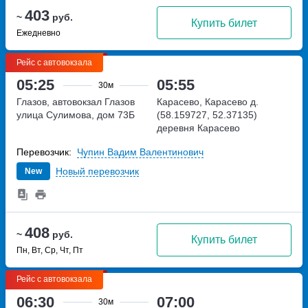
403
~
руб.
Купить билет
Ежедневно
Рейс с автовокзала
05:25
05:55
30м
Глазов, автовокзал Глазов
Карасево, Карасево д.
улица Сулимова, дом 73Б
(58.159727, 52.37135)
деревня Карасево
Перевозчик:
Чупин Вадим Валентинович
Новый перевозчик
New
408
~
руб.
Купить билет
Пн, Вт, Ср, Чт, Пт
Рейс с автовокзала
06:30
07:00
30м