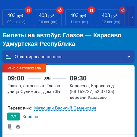
403
403
403
403
4
руб.
руб.
руб.
руб.
09 авг. (вс)
10 авг. (пн)
11 авг. (вт)
12 авг. (ср)
13
Билеты на автобус Глазов — Карасево
Удмуртская Республика
Отсортировано по
Рейс с автовокзала
09:00
09:30
30м
Глазов, автовокзал Глазов
Карасево, Карасево д.
улица Сулимова, дом 73Б
(58.159727, 52.37135)
деревня Карасево
Перевозчик:
Матюшин Василий Семенович
Хорошо
7.7