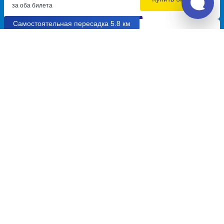
за оба билета
Самостоятельная пересадка 5.8 км
15:30
20:09
8.1
4ч
39м
Горячий Ключ, АЗС
Ростов-на-Дону, старый
Газпром(тр.М-4,1386км,1)
(Пригородный) Автовокзал
тр.М-4,1386километр,дом 1
проспект Шолохова, дом 126
Перевозчик:
Междугородные автобусные перевозки
Автобус ходит: Ежедневно
Пересадка в Ростове-на-Дону:
6ч
51м
• 5.8 км между
автобусами
Общее время в пути:
13ч
Детали рейсов и пересадки
03:00
04:30
8.9
1ч
30м
Ростов-на-Дону, главный
Таганрог, автовокзал Таганрог
Автовокзал
площадь Восстания, дом 11