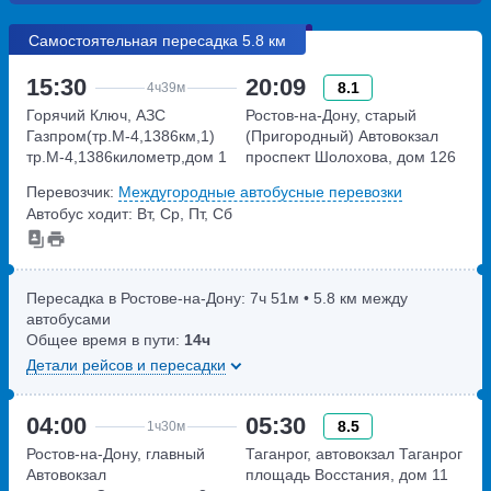
Самостоятельная пересадка 5.8 км
15:30
20:09
8.1
4ч
39м
Горячий Ключ, АЗС
Ростов-на-Дону, старый
Газпром(тр.М-4,1386км,1)
(Пригородный) Автовокзал
тр.М-4,1386километр,дом 1
проспект Шолохова, дом 126
Перевозчик:
Междугородные автобусные перевозки
Автобус ходит: Вт, Ср, Пт, Сб
Пересадка в Ростове-на-Дону:
7ч
51м
• 5.8 км между
автобусами
Общее время в пути:
14ч
Детали рейсов и пересадки
04:00
05:30
8.5
1ч
30м
Ростов-на-Дону, главный
Таганрог, автовокзал Таганрог
Автовокзал
площадь Восстания, дом 11