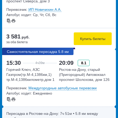
проспект Сиверса, дом 3
Перевозчик:
ИП Новичихин А.А.
Автобус ходит: Ср, Чт, Сб, Вс
3 581
руб.
Купить билеты
за оба билета
Самостоятельная пересадка 5.8 км
15:30
20:09
8.1
4ч
39м
Горячий Ключ, АЗС
Ростов-на-Дону, старый
Газпром(тр.М-4,1386км,1)
(Пригородный) Автовокзал
тр.М-4,1386километр,дом 1
проспект Шолохова, дом 126
Перевозчик:
Междугородные автобусные перевозки
Автобус ходит: Ежедневно
Пересадка в Ростове-на-Дону:
7ч
51м
• 5.8 км между