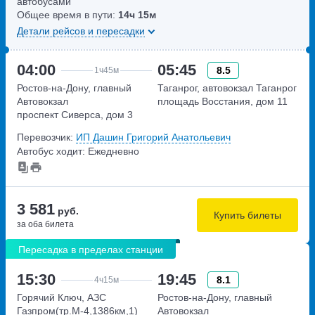
автобусами
Общее время в пути:
14ч
15м
Детали рейсов и пересадки
04:00
05:45
8.5
1ч
45м
Ростов-на-Дону, главный
Таганрог, автовокзал Таганрог
Автовокзал
площадь Восстания, дом 11
проспект Сиверса, дом 3
Перевозчик:
ИП Дашин Григорий Анатольевич
Автобус ходит: Ежедневно
3 581
руб.
Купить билеты
за оба билета
Пересадка в пределах станции
15:30
19:45
8.1
4ч
15м
Горячий Ключ, АЗС
Ростов-на-Дону, главный
Газпром(тр.М-4,1386км,1)
Автовокзал