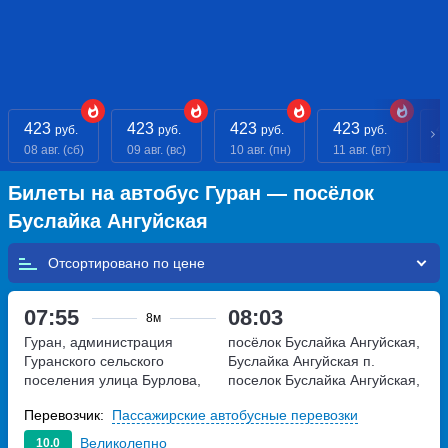
423
423
423
423
4
руб.
руб.
руб.
руб.
08 авг. (сб)
09 авг. (вс)
10 авг. (пн)
11 авг. (вт)
12
Билеты на автобус Гуран — посёлок
Буслайка Ангуйская
Отсортировано по
07:55
08:03
8м
Гуран, администрация
посёлок Буслайка Ангуйская,
Гуранского сельского
Буслайка Ангуйская п.
поселения
улица Бурлова,
поселок Буслайка Ангуйская,
дом 36
Россия
Перевозчик:
Пассажирские автобусные перевозки
Великолепно
10.0