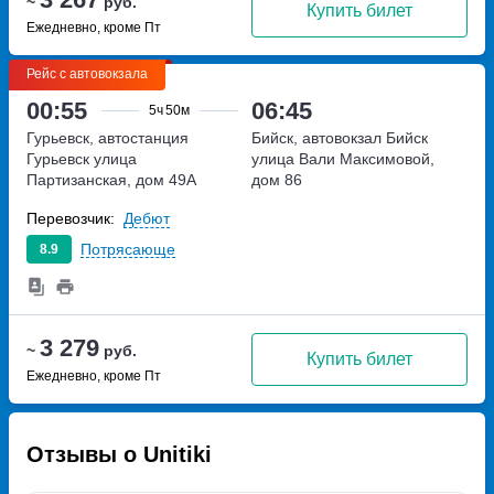
~
руб.
Купить билет
Ежедневно, кроме Пт
Рейс с автовокзала
00:55
06:45
5ч
50м
Гурьевск, автостанция
Бийск, автовокзал Бийск
Гурьевск
улица
улица Вали Максимовой,
Партизанская, дом 49А
дом 86
Перевозчик:
Дебют
Потрясающе
8.9
3 279
~
руб.
Купить билет
Ежедневно, кроме Пт
Отзывы о Unitiki