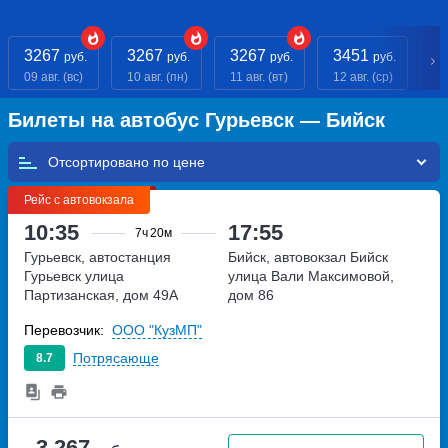
3267
3267
3267
3451
- 
руб.
руб.
руб.
руб.
09 авг. (вс)
10 авг. (пн)
11 авг. (вт)
12 авг. (ср)
13
Билеты на автобус Гурьевск — Бийск
Отсортировано по
Рейс с автовокзала
10:35
17:55
7ч
20м
Гурьевск, автостанция
Бийск, автовокзал Бийск
Гурьевск
улица
улица Вали Максимовой,
Партизанская, дом 49А
дом 86
Перевозчик:
ООО "КузМП"
Потрясающе
8.7
3 267