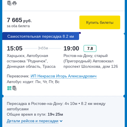
7 665
руб.
Купить билеты
за оба билета
Самостоятельная пересадка 8.2 км
15:05
19:00
7.8
3ч
55м
Харцызск, Автобусная
Ростов-на-Дону, старый
остановка "Родничок",
(Пригородный) Автовокзал
Донецкая область, Трасса
проспект Шолохова, дом 126
Н-21
Перевозчик:
ИП Некрасов Игорь Александрович
Донецкая область, Трасса
Автобус ходит: Пн, Чт, Пт, Вс
Н-21
Пересадка в Ростове-на-Дону:
4ч
10м
• 8.2 км между
автобусами
Общее время в пути:
19ч
25м
Детали рейсов и пересадки