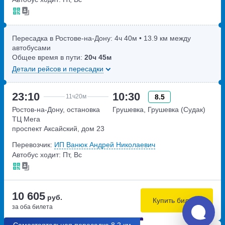
Пересадка в Ростове-на-Дону:
4ч
40м
• 13.9 км между
автобусами
Общее время в пути:
20ч
45м
Детали рейсов и пересадки
23:10
10:30
8.5
11ч
20м
Ростов-на-Дону, остановка
Грушевка, Грушевка (Судак)
ТЦ Мега
проспект Аксайский, дом 23
Перевозчик:
ИП Ванюк Андрей Николаевич
Автобус ходит: Пт, Вс
10 605
руб.
Купить билеты
за оба билета
Самостоятельная пересадка 8.2 км