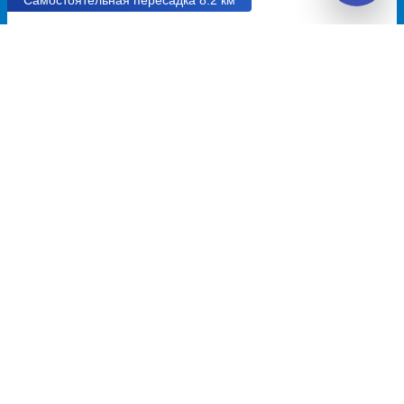
13:45
18:50
6.3
5ч
5м
Харцызск, Ключ, ручей
Ростов-на-Дону, старый
улица Пугачёва, дом 21
(Пригородный) Автовокзал
проспект Шолохова, дом 126
Перевозчик:
ИП Афинец Александр Александрович
Автобус ходит: Пт, Вс
Пересадка в Ростове-на-Дону:
4ч
20м
• 8.2 км между
автобусами
Общее время в пути:
20ч
45м
Детали рейсов и пересадки
23:10
10:30
8.5
11ч
20м
Ростов-на-Дону, остановка
Грушевка, Грушевка (Судак)
ТЦ Мега
проспект Аксайский, дом 23
Перевозчик:
ИП Ванюк Андрей Николаевич