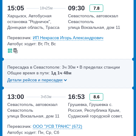
15:05
09:30
7.8
18ч
25м
Харцызск, Автобусная
Севастополь, автовокзал
остановка "Родничок",
Севастополь
Донецкая область, Трасса
улица Вокзальная, дом 11
Н-21
Перевозчик:
ИП Некрасов Игорь Александрович
Донецкая область, Трасса
Автобус ходит: Вт, Пт, Вс
Н-21
Пересадка в Севастополе:
3ч
30м
• В пределах станции
Общее время в пути:
1д
1ч
48м
Детали рейсов и пересадки
13:00
16:53
8.6
3ч
53м
Севастополь, автовокзал
Грушевка, Грушевка с.
Севастополь
Россия, Республика Крым,
улица Вокзальная, дом 11
Судакский городской совет,
село Грушевка
Перевозчик:
ООО "УСВ ТРАНС" (672)
Автобус ходит: Пн, Ср, Сб