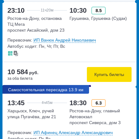
23:10
10:30
8.5
11ч
20м
Ростов-на-Дону, остановка
Грушевка, Грушевка (Судак)
ТЦ Мега
проспект Аксайский, дом 23
Перевозчик:
ИП Ванюк Андрей Николаевич
Автобус ходит: Пн, Чт, Пт, Вс
10 584
руб.
Купить билеты
за оба билета
Самостоятельная пересадка 13.9 км
13:45
18:30
6.3
4ч
45м
Харцызск, Ключ, ручей
Ростов-на-Дону, главный
улица Пугачёва, дом 21
Автовокзал
проспект Сиверса, дом 3
Перевозчик:
ИП Афинец Александр Александрович
Автобус ходит: Пт, Вс